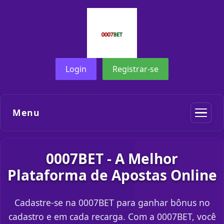
Login
Registrar-se
Menu
0007BET - A Melhor
Plataforma de Apostas Online
Cadastre-se na 0007BET para ganhar bônus no
cadastro e em cada recarga. Com a 0007BET, você