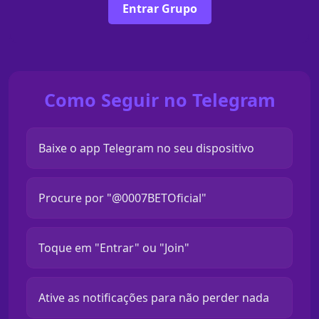
Entrar Grupo
Como Seguir no Telegram
Baixe o app Telegram no seu dispositivo
Procure por "@0007BETOficial"
Toque em "Entrar" ou "Join"
Ative as notificações para não perder nada