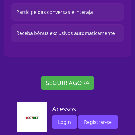
Participe das conversas e interaja
Receba bônus exclusivos automaticamente
SEGUIR AGORA
Acessos
Login
Registrar-se