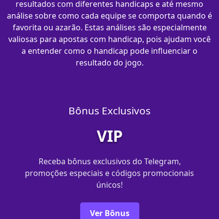
resultados com diferentes handicaps e até mesmo
análise sobre como cada equipe se comporta quando é
favorita ou azarão. Estas análises são especialmente
valiosas para apostas com handicap, pois ajudam você
a entender como o handicap pode influenciar o
resultado do jogo.
Bônus Exclusivos
VIP
Receba bônus exclusivos do Telegram,
promoções especiais e códigos promocionais
únicos!
Ver Bônus