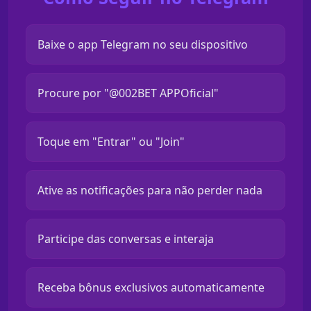
Baixe o app Telegram no seu dispositivo
Procure por "@002BET APPOficial"
Toque em "Entrar" ou "Join"
Ative as notificações para não perder nada
Participe das conversas e interaja
Receba bônus exclusivos automaticamente