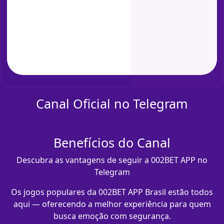
Canal Oficial no Telegram
Benefícios do Canal
Descubra as vantagens de seguir a 002BET APP no
Telegram
Os jogos populares da 002BET APP Brasil estão todos
aqui — oferecendo a melhor experiência para quem
busca emoção com segurança.