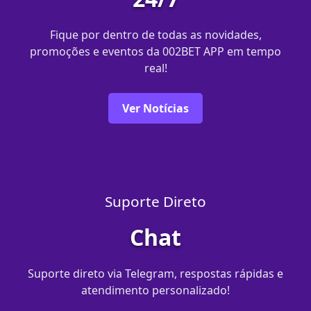
Fique por dentro de todas as novidades,
promoções e eventos da 002BET APP em tempo
real!
Ver Notícias
Suporte Direto
Chat
Suporte direto via Telegram, respostas rápidas e
atendimento personalizado!