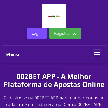
Login
Registrar-se
Menu
002BET APP - A Melhor
Plataforma de Apostas Online
Cadastre-se na 002BET APP para ganhar bônus no
cadastro e em cada recarga. Com a 002BET APP,