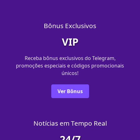
Bônus Exclusivos
VIP
Receba bônus exclusivos do Telegram,
promoções especiais e códigos promocionais
únicos!
Ver Bônus
Notícias em Tempo Real
24/7