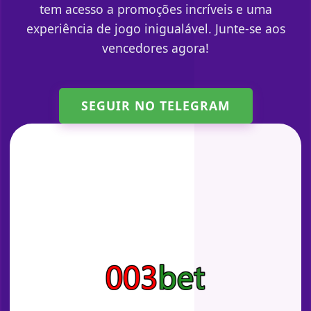
tem acesso a promoções incríveis e uma
experiência de jogo inigualável. Junte-se aos
vencedores agora!
SEGUIR NO TELEGRAM