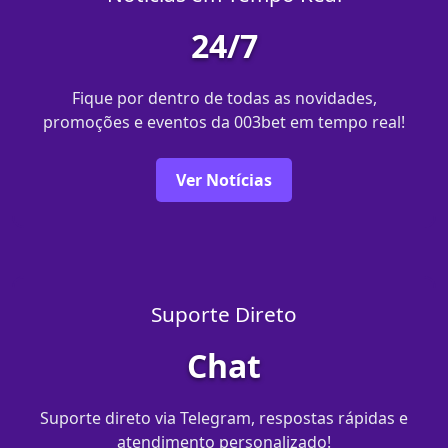
24/7
Fique por dentro de todas as novidades,
promoções e eventos da 003bet em tempo real!
Ver Notícias
Suporte Direto
Chat
Suporte direto via Telegram, respostas rápidas e
atendimento personalizado!