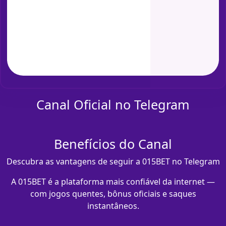
Canal Oficial no Telegram
Benefícios do Canal
Descubra as vantagens de seguir a 015BET no Telegram
A 015BET é a plataforma mais confiável da internet —
com jogos quentes, bônus oficiais e saques
instantâneos.