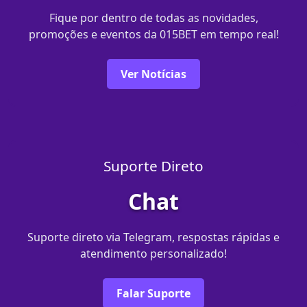
Fique por dentro de todas as novidades,
promoções e eventos da 015BET em tempo real!
Ver Notícias
Suporte Direto
Chat
Suporte direto via Telegram, respostas rápidas e
atendimento personalizado!
Falar Suporte