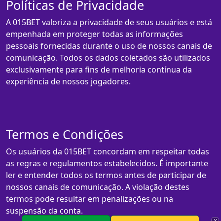
Políticas de Privacidade
A 015BET valoriza a privacidade de seus usuários e está
empenhada em proteger todas as informações
pessoais fornecidas durante o uso de nossos canais de
comunicação. Todos os dados coletados são utilizados
exclusivamente para fins de melhoria contínua da
experiência de nossos jogadores.
Termos e Condições
Os usuários da 015BET concordam em respeitar todas
as regras e regulamentos estabelecidos. É importante
ler e entender todos os termos antes de participar de
nossos canais de comunicação. A violação destes
termos pode resultar em penalizações ou na
suspensão da conta.