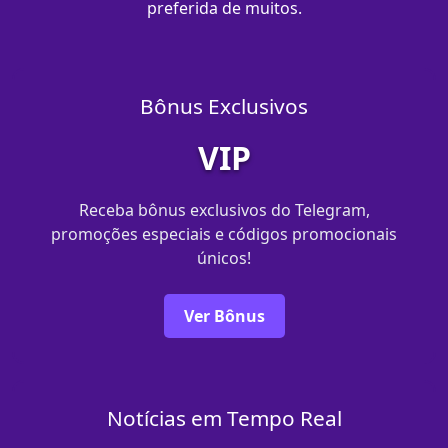
preferida de muitos.
Bônus Exclusivos
VIP
Receba bônus exclusivos do Telegram,
promoções especiais e códigos promocionais
únicos!
Ver Bônus
Notícias em Tempo Real