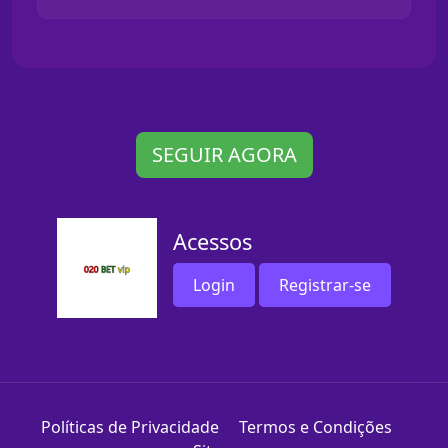
SEGUIR AGORA
Acessos
Login
Registrar-se
Políticas de Privacidade
Termos e Condições