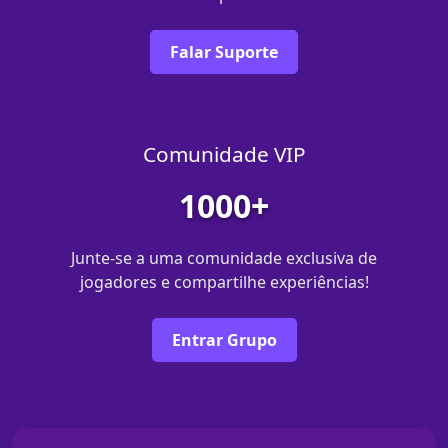
Falar Suporte
Comunidade VIP
1000+
Junte-se a uma comunidade exclusiva de
jogadores e compartilhe experiências!
Entrar Grupo