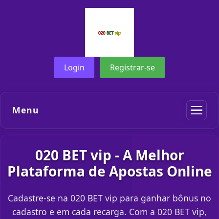
Login
Registrar-se
Menu
020 BET vip - A Melhor
Plataforma de Apostas Online
Cadastre-se na 020 BET vip para ganhar bônus no
cadastro e em cada recarga. Com a 020 BET vip,