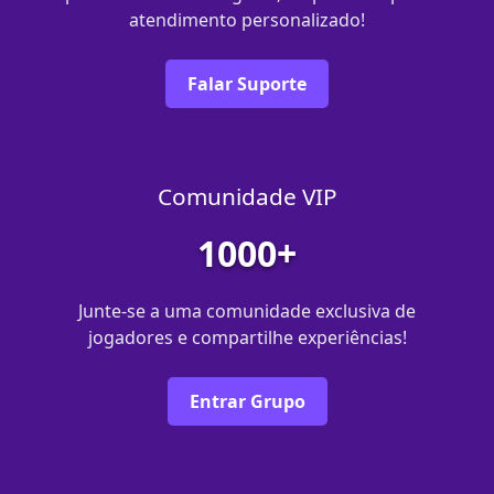
atendimento personalizado!
Falar Suporte
Comunidade VIP
1000+
Junte-se a uma comunidade exclusiva de
jogadores e compartilhe experiências!
Entrar Grupo