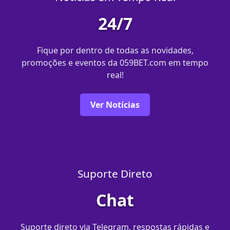
24/7
Fique por dentro de todas as novidades,
promoções e eventos da 059BET.com em tempo
real!
Ver Notícias
Suporte Direto
Chat
Suporte direto via Telegram, respostas rápidas e