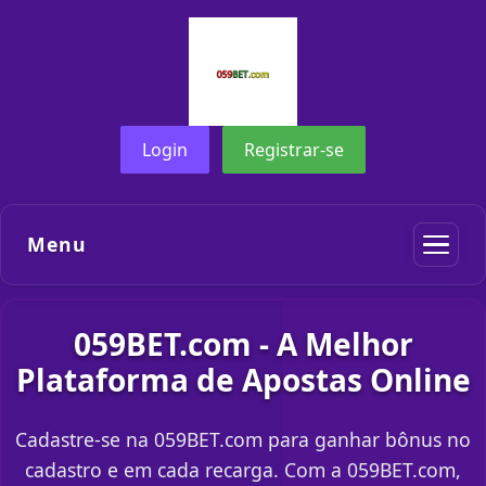
Login
Registrar-se
Menu
059BET.com - A Melhor
Plataforma de Apostas Online
Cadastre-se na 059BET.com para ganhar bônus no
cadastro e em cada recarga. Com a 059BET.com,