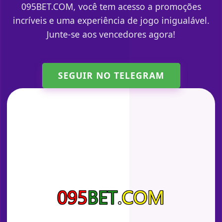
095BET.COM, você tem acesso a promoções
incríveis e uma experiência de jogo inigualável.
Junte-se aos vencedores agora!
SEGUIR NO TELEGRAM