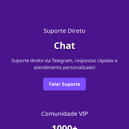
Suporte Direto
Chat
Suporte direto via Telegram, respostas rápidas e
atendimento personalizado!
Falar Suporte
Comunidade VIP
1000+