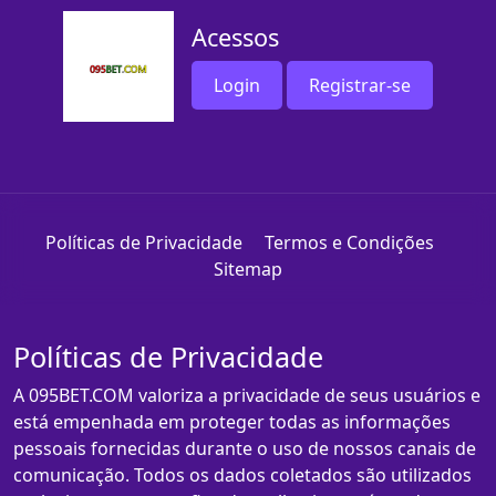
Acessos
Login
Registrar-se
Políticas de Privacidade
Termos e Condições
Sitemap
Políticas de Privacidade
A 095BET.COM valoriza a privacidade de seus usuários e
está empenhada em proteger todas as informações
pessoais fornecidas durante o uso de nossos canais de
comunicação. Todos os dados coletados são utilizados