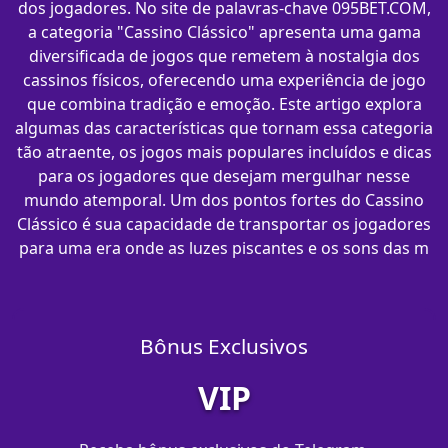
dos jogadores. No site de palavras-chave 095BET.COM,
a categoria "Cassino Clássico" apresenta uma gama
diversificada de jogos que remetem à nostalgia dos
cassinos físicos, oferecendo uma experiência de jogo
que combina tradição e emoção. Este artigo explora
algumas das características que tornam essa categoria
tão atraente, os jogos mais populares incluídos e dicas
para os jogadores que desejam mergulhar nesse
mundo atemporal. Um dos pontos fortes do Cassino
Clássico é sua capacidade de transportar os jogadores
para uma era onde as luzes piscantes e os sons das m
Bônus Exclusivos
VIP