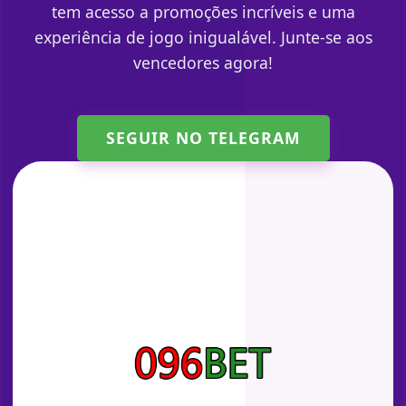
tem acesso a promoções incríveis e uma
experiência de jogo inigualável. Junte-se aos
vencedores agora!
SEGUIR NO TELEGRAM