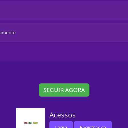
camente
SEGUIR AGORA
Acessos
Login
Registrar-se