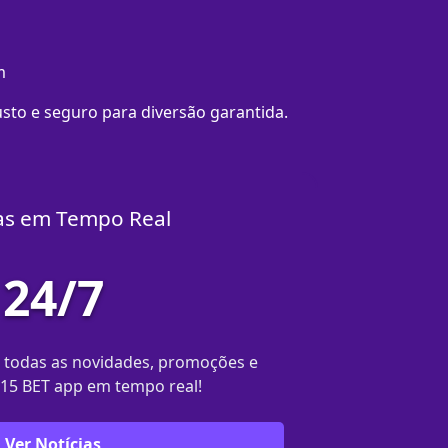
m
sto e seguro para diversão garantida.
as em Tempo Real
24/7
e todas as novidades, promoções e
115 BET app em tempo real!
Ver Notícias