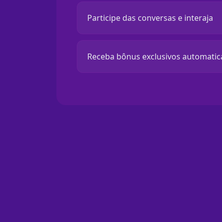
Participe das conversas e interaja
Receba bônus exclusivos automati