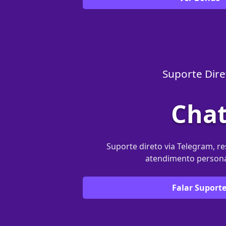
Suporte Dire
Cha
Suporte direto via Telegram, r
atendimento persona
Falar Suport