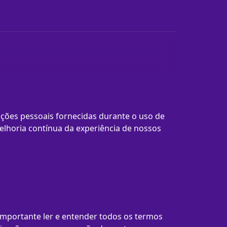
ações pessoais fornecidas durante o uso de
elhoria contínua da experiência de nossos
importante ler e entender todos os termos