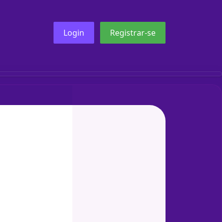
Login
Registrar-se