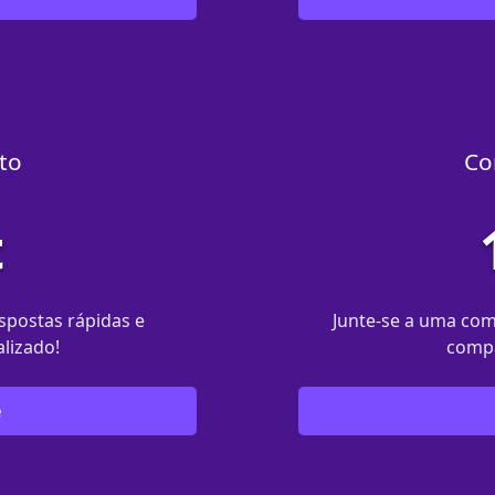
to
Co
t
espostas rápidas e
Junte-se a uma com
lizado!
compa
e