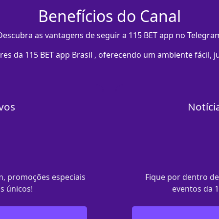
Benefícios do Canal
Descubra as vantagens de seguir a 115 BET app no Telegra
s da 115 BET app Brasil , oferecendo um ambiente fácil, ju
vos
Notíci
m, promoções especiais
Fique por dentro d
s únicos!
eventos da 