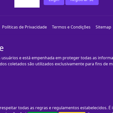
Políticas de Privacidade
Termos e Condições
Sitemap
de
us usuários e está empenhada em proteger todas as inform
os coletados são utilizados exclusivamente para fins de m
speitar todas as regras e regulamentos estabelecidos. É 