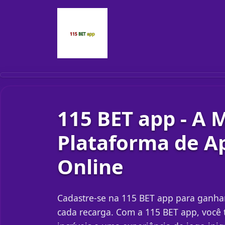
115 BET app - A 
Plataforma de A
Online
Cadastre-se na 115 BET app para ganha
cada recarga. Com a 115 BET app, você