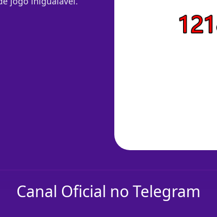
e jogo inigualável.
Canal Oficial no Telegram