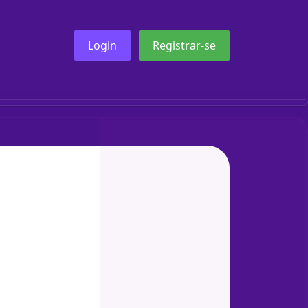
Login
Registrar-se