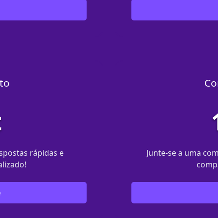
to
Co
t
espostas rápidas e
Junte-se a uma com
lizado!
compa
e