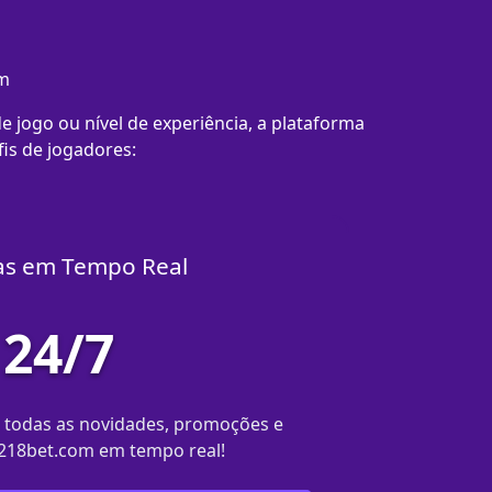
am
e jogo ou nível de experiência, a plataforma
fis de jogadores:
as em Tempo Real
24/7
e todas as novidades, promoções e
218bet.com em tempo real!