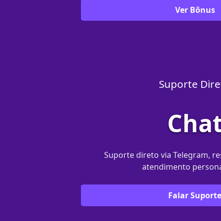
Ver Bônus
Suporte Dire
Cha
Suporte direto via Telegram, r
atendimento persona
Falar Suport