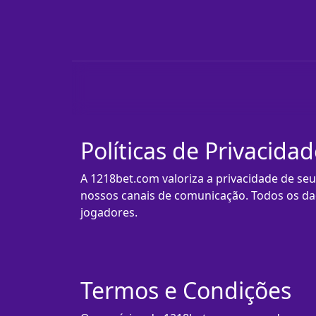
Políticas de Privacida
A 1218bet.com valoriza a privacidade de se
nossos canais de comunicação. Todos os dad
jogadores.
Termos e Condições