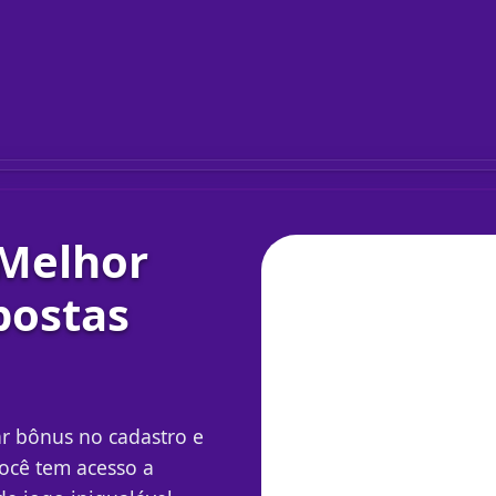
 Melhor
postas
r bônus no cadastro e
ocê tem acesso a