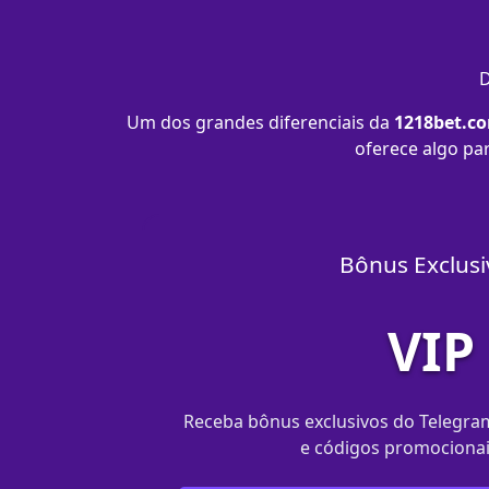
D
Um dos grandes diferenciais da
1218bet.c
oferece algo pa
Bônus Exclusi
VIP
Receba bônus exclusivos do Telegra
e códigos promocionai