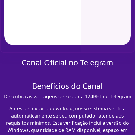
Canal Oficial no Telegram
Benefícios do Canal
Descubra as vantagens de seguir a 124BET no Telegram
Antes de iniciar o download, nosso sistema verifica
automaticamente se seu computador atende aos
requisitos mínimos. Esta verificação inclui a versão do
Windows, quantidade de RAM disponível, espaço em