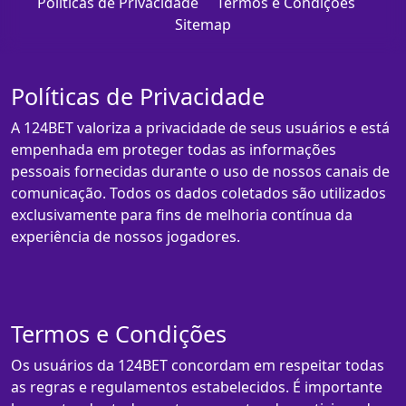
Políticas de Privacidade
Termos e Condições
Sitemap
Políticas de Privacidade
A 124BET valoriza a privacidade de seus usuários e está
empenhada em proteger todas as informações
pessoais fornecidas durante o uso de nossos canais de
comunicação. Todos os dados coletados são utilizados
exclusivamente para fins de melhoria contínua da
experiência de nossos jogadores.
Termos e Condições
Os usuários da 124BET concordam em respeitar todas
as regras e regulamentos estabelecidos. É importante