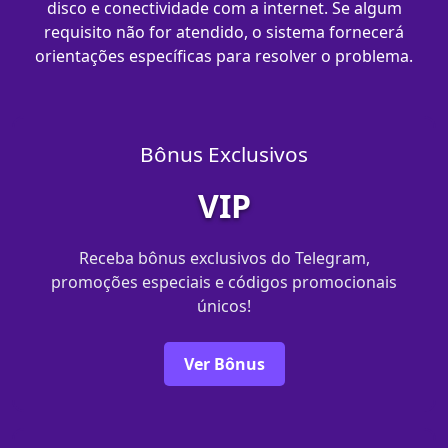
disco e conectividade com a internet. Se algum
requisito não for atendido, o sistema fornecerá
orientações específicas para resolver o problema.
Bônus Exclusivos
VIP
Receba bônus exclusivos do Telegram,
promoções especiais e códigos promocionais
únicos!
Ver Bônus