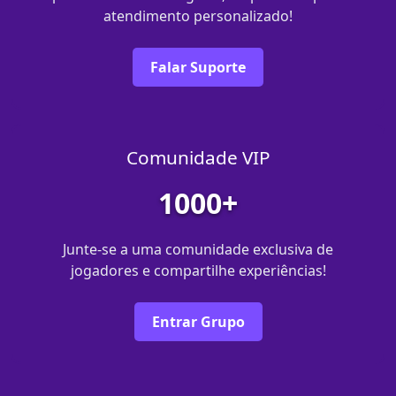
atendimento personalizado!
Falar Suporte
Comunidade VIP
1000+
Junte-se a uma comunidade exclusiva de
jogadores e compartilhe experiências!
Entrar Grupo