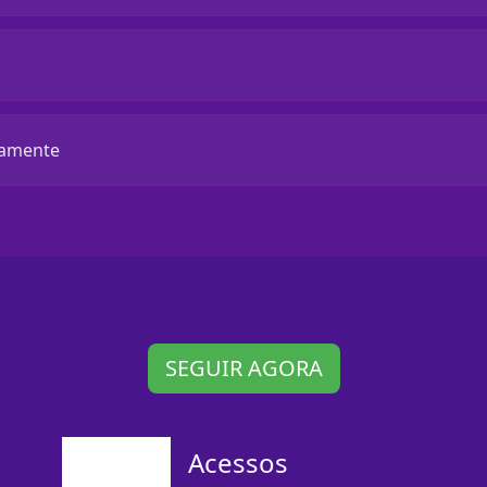
camente
SEGUIR AGORA
Acessos