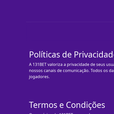
Políticas de Privacida
A 131BET valoriza a privacidade de seus us
nossos canais de comunicação. Todos os dad
jogadores.
Termos e Condições