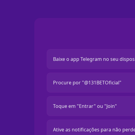
Baixe o app Telegram no seu disposi
Procure por "@131BETOficial"
Toque em "Entrar" ou "Join"
Ative as notificações para não perd