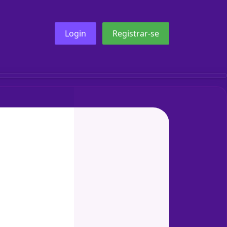
Login
Registrar-se