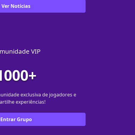
Ver Notícias
munidade VIP
1000+
unidade exclusiva de jogadores e
rtilhe experiências!
Entrar Grupo