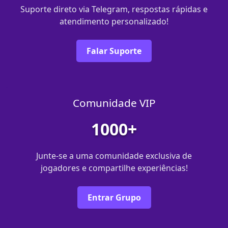
Suporte direto via Telegram, respostas rápidas e
atendimento personalizado!
Falar Suporte
Comunidade VIP
1000+
Junte-se a uma comunidade exclusiva de
jogadores e compartilhe experiências!
Entrar Grupo