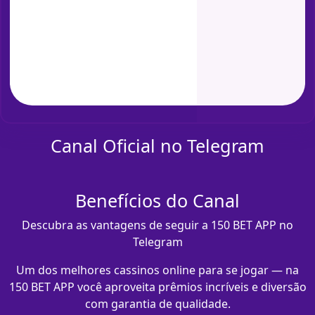
Canal Oficial no Telegram
Benefícios do Canal
Descubra as vantagens de seguir a 150 BET APP no
Telegram
Um dos melhores cassinos online para se jogar — na
150 BET APP você aproveita prêmios incríveis e diversão
com garantia de qualidade.