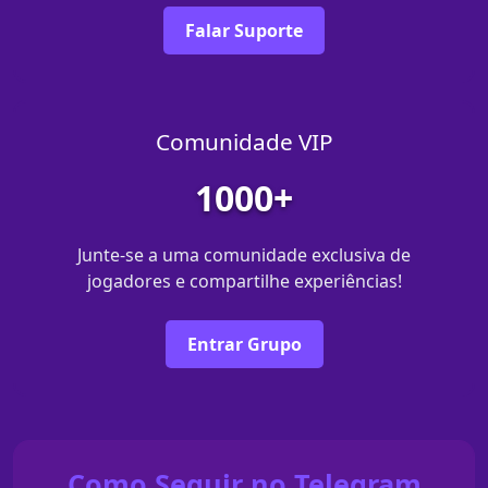
Falar Suporte
Comunidade VIP
1000+
Junte-se a uma comunidade exclusiva de
jogadores e compartilhe experiências!
Entrar Grupo
Como Seguir no Telegram