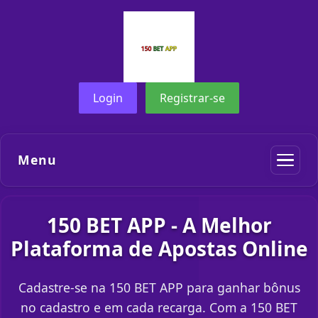
Login
Registrar-se
Menu
150 BET APP - A Melhor
Plataforma de Apostas Online
Cadastre-se na 150 BET APP para ganhar bônus
no cadastro e em cada recarga. Com a 150 BET