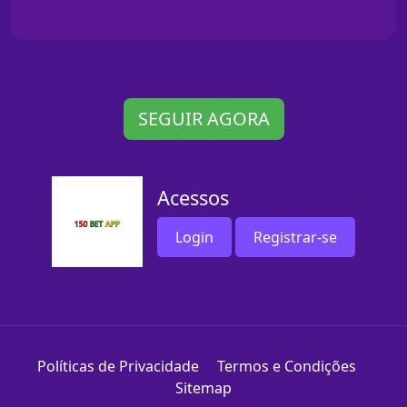
SEGUIR AGORA
Acessos
Login
Registrar-se
Políticas de Privacidade
Termos e Condições
Sitemap