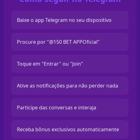
Baixe o app Telegram no seu dispositivo
Procure por "@150 BET APPOficial"
Toque em "Entrar" ou "Join"
Ative as notificações para não perder nada
Participe das conversas e interaja
Receba bônus exclusivos automaticamente