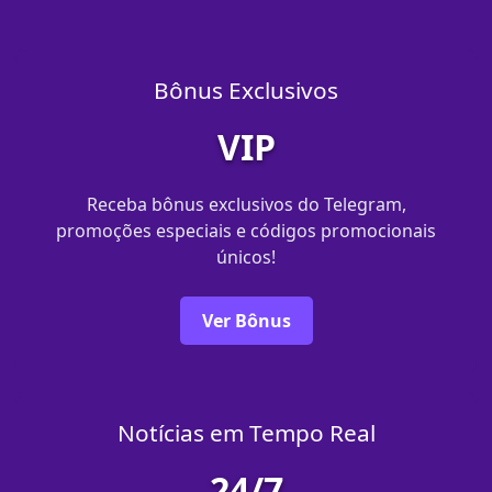
Bônus Exclusivos
VIP
Receba bônus exclusivos do Telegram,
promoções especiais e códigos promocionais
únicos!
Ver Bônus
Notícias em Tempo Real
24/7