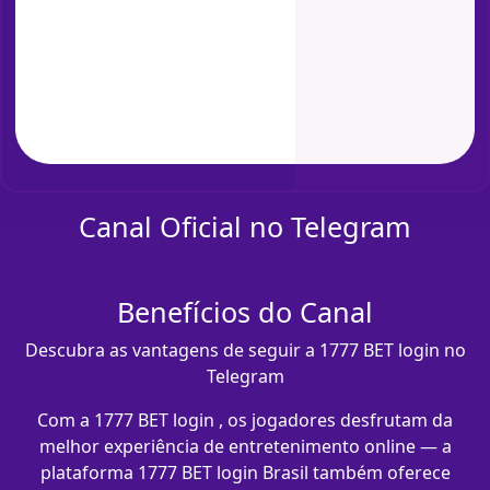
Canal Oficial no Telegram
Benefícios do Canal
Descubra as vantagens de seguir a 1777 BET login no
Telegram
Com a 1777 BET login , os jogadores desfrutam da
melhor experiência de entretenimento online — a
plataforma 1777 BET login Brasil também oferece