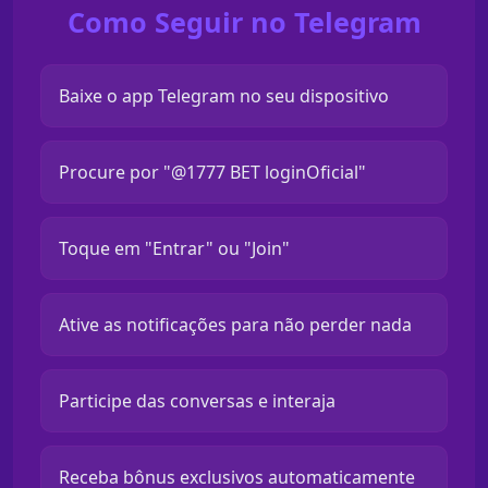
Como Seguir no Telegram
Baixe o app Telegram no seu dispositivo
Procure por "@1777 BET loginOficial"
Toque em "Entrar" ou "Join"
Ative as notificações para não perder nada
Participe das conversas e interaja
Receba bônus exclusivos automaticamente