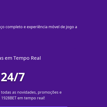
iço completo e experiência móvel de jogo a
as em Tempo Real
24/7
e todas as novidades, promoções e
 1928BET em tempo real!