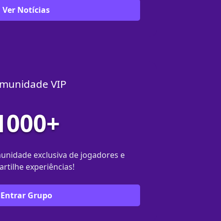
Ver Notícias
munidade VIP
1000+
unidade exclusiva de jogadores e
rtilhe experiências!
Entrar Grupo