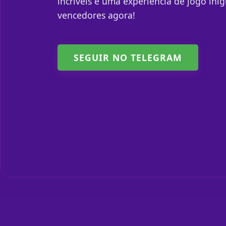
incríveis e uma experiência de jogo inig
vencedores agora!
SEGUIR NO TELEGRAM