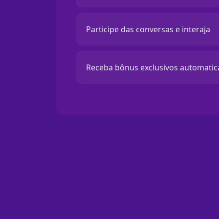
Participe das conversas e interaja
Receba bônus exclusivos automati