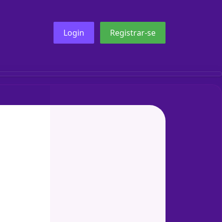
Login
Registrar-se