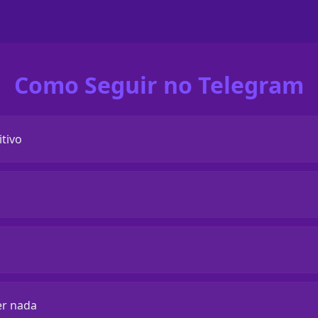
Como Seguir no Telegram
tivo
er nada