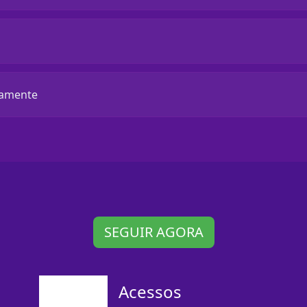
camente
SEGUIR AGORA
Acessos