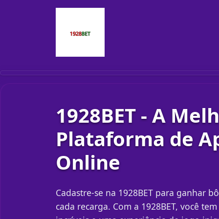
1928BET - A Mel
Plataforma de A
Online
Cadastre-se na 1928BET para ganhar bô
cada recarga. Com a 1928BET, você tem