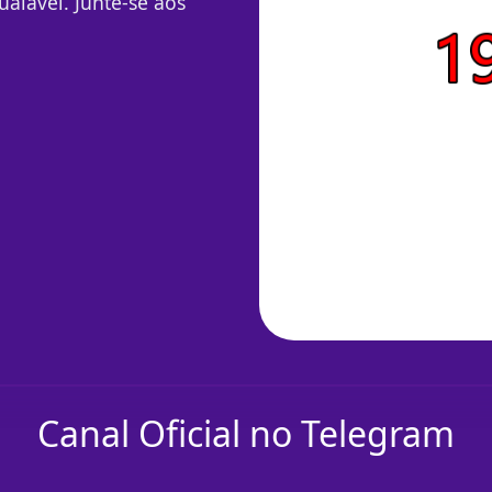
ualável. Junte-se aos
Canal Oficial no Telegram