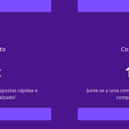
to
Co
t
espostas rápidas e
Junte-se a uma com
lizado!
compa
e