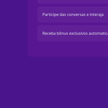
Participe das conversas e interaja
Receba bônus exclusivos automati