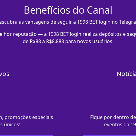
Benefícios do Canal
escubra as vantagens de seguir a 1998 BET login no Telegr
melhor reputação — a 1998 BET login realiza depósitos e sa
de R$88 a R$8.888 para novos usuários.
vos
Notíci
m, promoções especiais
Fique por dentro d
s únicos!
eventos da 19