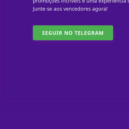
promoções incríveis e uma experiência d
Junte-se aos vencedores agora!
SEGUIR NO TELEGRAM