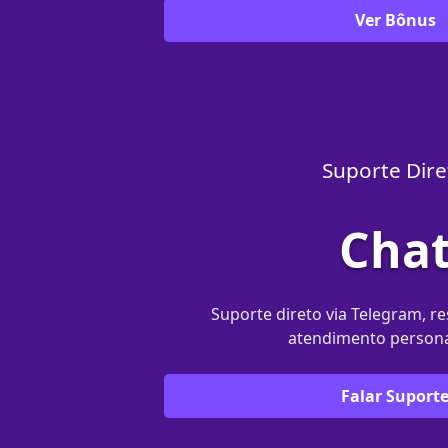
Ver Bônus
Suporte Dire
Cha
Suporte direto via Telegram, r
atendimento persona
Falar Suport