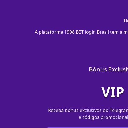
D
A plataforma 1998 BET login Brasil tem a 
Bônus Exclusi
VIP
Receba bônus exclusivos do Telegra
e códigos promocionai