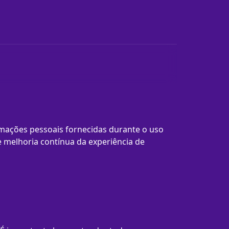
rmações pessoais fornecidas durante o uso
e melhoria contínua da experiência de