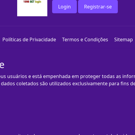
Login
Registrar-se
Políticas de Privacidade
Termos e Condições
Sitemap
de
 seus usuários e está empenhada em proteger todas as info
dados coletados são utilizados exclusivamente para fins d