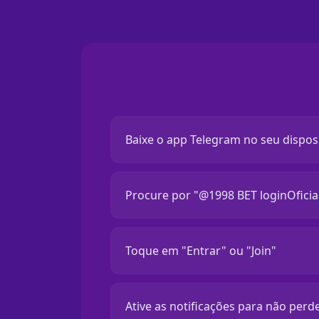
Baixe o app Telegram no seu disposi
Procure por "@1998 BET loginOficia
Toque em "Entrar" ou "Join"
Ative as notificações para não perd