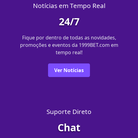
Notícias em Tempo Real
24/7
Fique por dentro de todas as novidades,
promoções e eventos da 1999BET.com em
tempo real!
Ver Notícias
Suporte Direto
Chat