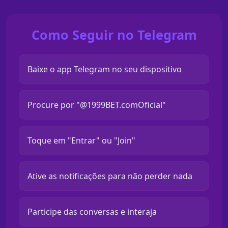
Como Seguir no Telegram
Baixe o app Telegram no seu dispositivo
Procure por "@1999BET.comOficial"
Toque em "Entrar" ou "Join"
Ative as notificações para não perder nada
Participe das conversas e interaja