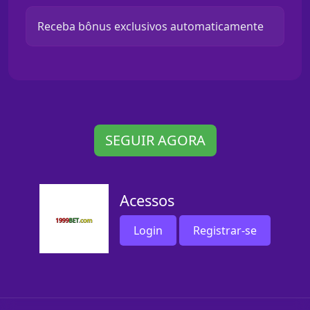
Receba bônus exclusivos automaticamente
SEGUIR AGORA
Acessos
Login
Registrar-se