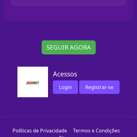
SEGUIR AGORA
Acessos
Login
Registrar-se
Políticas de Privacidade
Termos e Condições