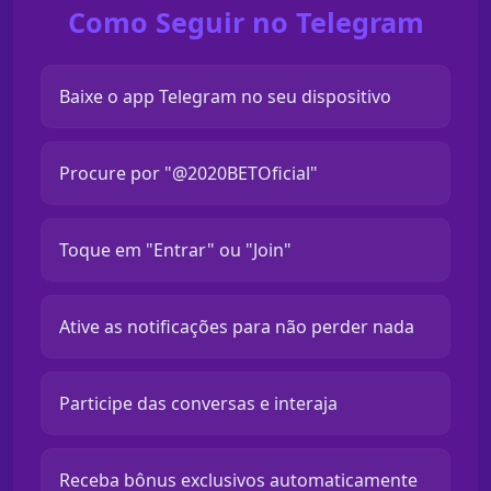
Como Seguir no Telegram
Baixe o app Telegram no seu dispositivo
Procure por "@2020BETOficial"
Toque em "Entrar" ou "Join"
Ative as notificações para não perder nada
Participe das conversas e interaja
Receba bônus exclusivos automaticamente