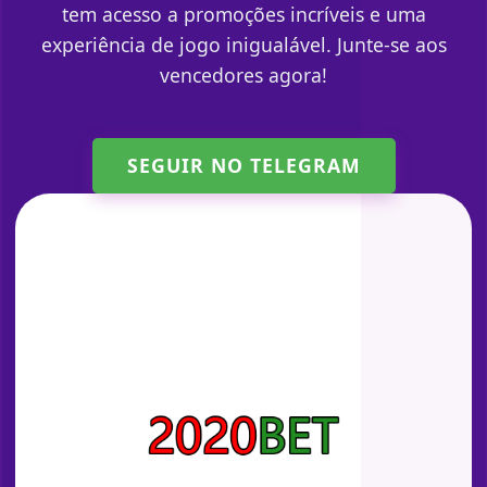
tem acesso a promoções incríveis e uma
experiência de jogo inigualável. Junte-se aos
vencedores agora!
SEGUIR NO TELEGRAM