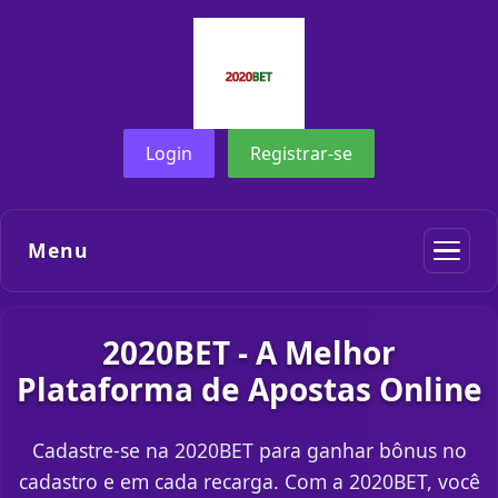
Login
Registrar-se
Menu
2020BET - A Melhor
Plataforma de Apostas Online
Cadastre-se na 2020BET para ganhar bônus no
cadastro e em cada recarga. Com a 2020BET, você