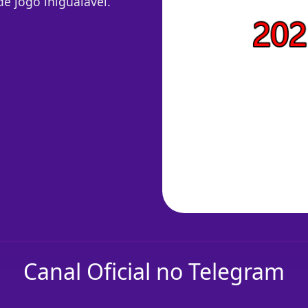
e jogo inigualável.
Canal Oficial no Telegram