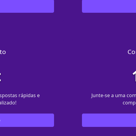
to
Co
t
espostas rápidas e
Junte-se a uma com
lizado!
compa
e