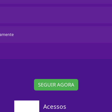
camente
SEGUIR AGORA
Acessos