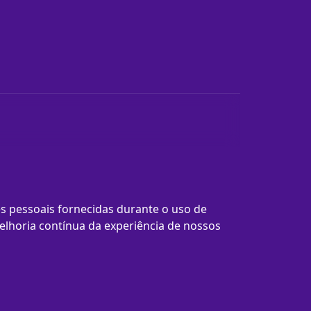
s pessoais fornecidas durante o uso de
elhoria contínua da experiência de nossos