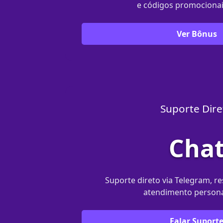
e códigos promocionai
Ver Bônus
Suporte Dire
Cha
Suporte direto via Telegram, r
atendimento persona
Falar Suport