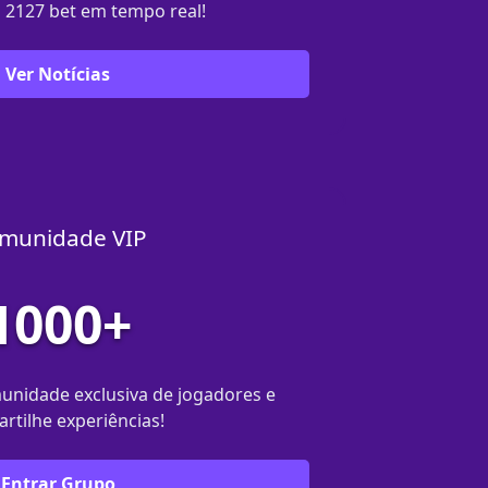
 2127 bet em tempo real!
Ver Notícias
munidade VIP
1000+
unidade exclusiva de jogadores e
rtilhe experiências!
Entrar Grupo