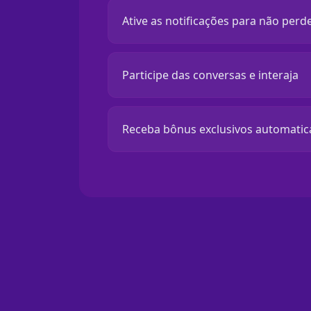
Ative as notificações para não perd
Participe das conversas e interaja
Receba bônus exclusivos automati