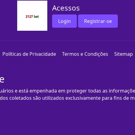
Acessos
Login
Registrar-se
Políticas de Privacidade
Termos e Condições
Sitemap
de
usuários e está empenhada em proteger todas as informaçõe
os coletados são utilizados exclusivamente para fins de m