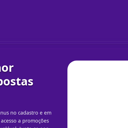
hor
postas
ônus no cadastro e em
m acesso a promoções