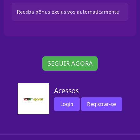
Receba bônus exclusivos automaticamente
SEGUIR AGORA
Acessos
Login
Registrar-se