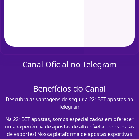
Canal Oficial no Telegram
Benefícios do Canal
Descubra as vantagens de seguir a 221BET apostas no
Telegram
Na 221BET apostas, somos especializados em oferecer
uma experiência de apostas de alto nível a todos os fãs
de esportes! Nossa plataforma de apostas esportivas