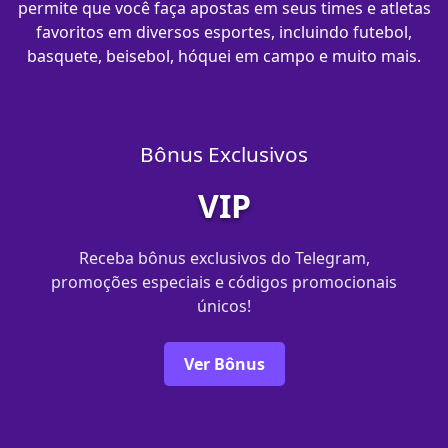
permite que você faça apostas em seus times e atletas
favoritos em diversos esportes, incluindo futebol,
basquete, beisebol, hóquei em campo e muito mais.
Bônus Exclusivos
VIP
Receba bônus exclusivos do Telegram,
promoções especiais e códigos promocionais
únicos!
Ver Bônus