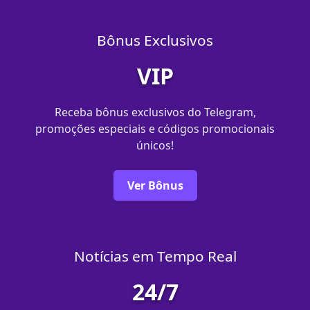
Bônus Exclusivos
VIP
Receba bônus exclusivos do Telegram,
promoções especiais e códigos promocionais
únicos!
Ver Bônus
Notícias em Tempo Real
24/7