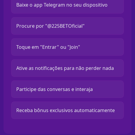
Baixe o app Telegram no seu dispositivo
Procure por "@225BETOficial"
Toque em "Entrar" ou "Join"
Ative as notificações para não perder nada
Participe das conversas e interaja
Receba bônus exclusivos automaticamente