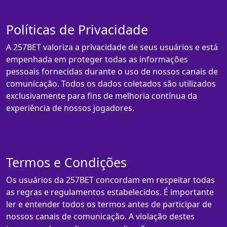
Políticas de Privacidade
A 257BET valoriza a privacidade de seus usuários e está
empenhada em proteger todas as informações
pessoais fornecidas durante o uso de nossos canais de
comunicação. Todos os dados coletados são utilizados
exclusivamente para fins de melhoria contínua da
experiência de nossos jogadores.
Termos e Condições
Os usuários da 257BET concordam em respeitar todas
as regras e regulamentos estabelecidos. É importante
ler e entender todos os termos antes de participar de
nossos canais de comunicação. A violação destes