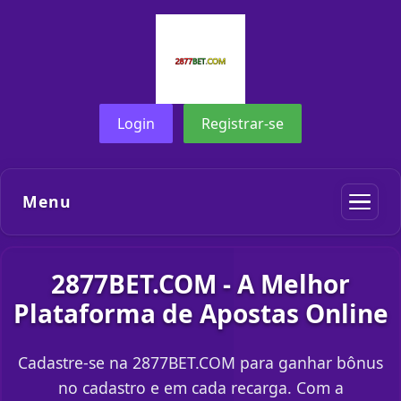
Login
Registrar-se
Menu
2877BET.COM - A Melhor
Plataforma de Apostas Online
Cadastre-se na 2877BET.COM para ganhar bônus
no cadastro e em cada recarga. Com a