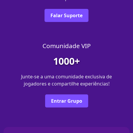
Falar Suporte
Comunidade VIP
1000+
Junte-se a uma comunidade exclusiva de
jogadores e compartilhe experiências!
Entrar Grupo