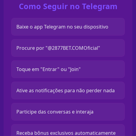
Como Seguir no Telegram
Baixe o app Telegram no seu dispositivo
Procure por "@2877BET.COMOficial"
Toque em "Entrar" ou "Join"
Ative as notificações para não perder nada
Participe das conversas e interaja
Receba bônus exclusivos automaticamente