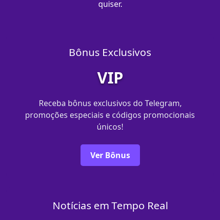
quiser.
Bônus Exclusivos
VIP
Receba bônus exclusivos do Telegram,
promoções especiais e códigos promocionais
únicos!
Ver Bônus
Notícias em Tempo Real