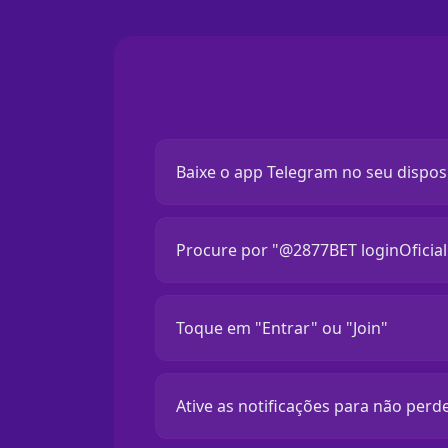
Baixe o app Telegram no seu disposi
Procure por "@2877BET loginOficial
Toque em "Entrar" ou "Join"
Ative as notificações para não perd