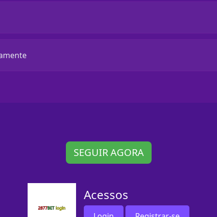
camente
SEGUIR AGORA
Acessos
Login
Registrar-se