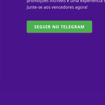
promoções incríveis e uma experiência d
Junte-se aos vencedores agora!
SEGUIR NO TELEGRAM