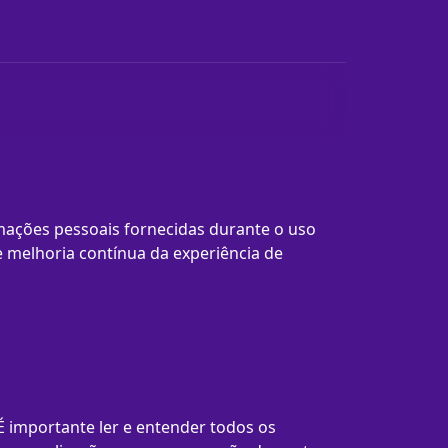
rmações pessoais fornecidas durante o uso
e melhoria contínua da experiência de
 importante ler e entender todos os