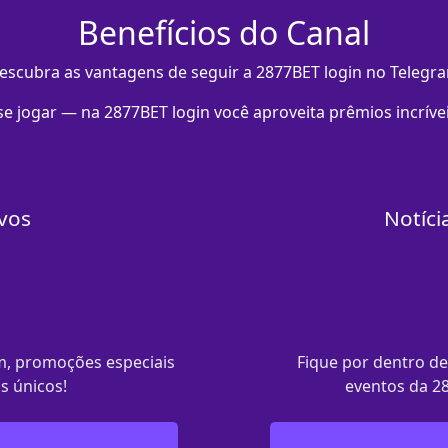
Benefícios do Canal
escubra as vantagens de seguir a 2877BET login no Telegr
e jogar — na 2877BET login você aproveita prêmios incrívei
vos
Notíci
m, promoções especiais
Fique por dentro d
s únicos!
eventos da 2