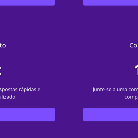
to
Co
t
espostas rápidas e
Junte-se a uma com
lizado!
compa
e