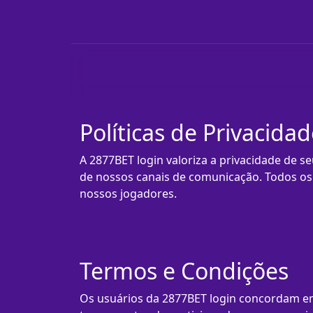
Políticas de Privacida
A 2877BET login valoriza a privacidade de 
de nossos canais de comunicação. Todos os 
nossos jogadores.
Termos e Condições
Os usuários da 2877BET login concordam em 