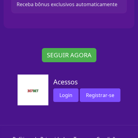
Receba bônus exclusivos automaticamente
SEGUIR AGORA
Acessos
Login
Registrar-se