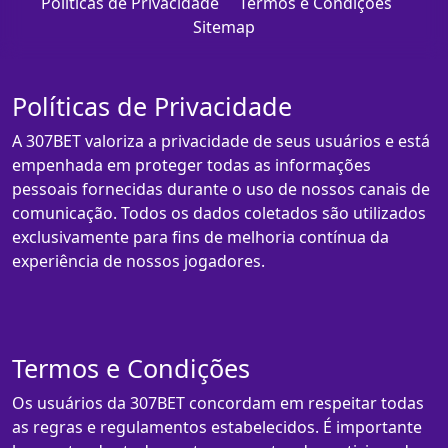
Políticas de Privacidade
Termos e Condições
Sitemap
Políticas de Privacidade
A 307BET valoriza a privacidade de seus usuários e está
empenhada em proteger todas as informações
pessoais fornecidas durante o uso de nossos canais de
comunicação. Todos os dados coletados são utilizados
exclusivamente para fins de melhoria contínua da
experiência de nossos jogadores.
Termos e Condições
Os usuários da 307BET concordam em respeitar todas
as regras e regulamentos estabelecidos. É importante