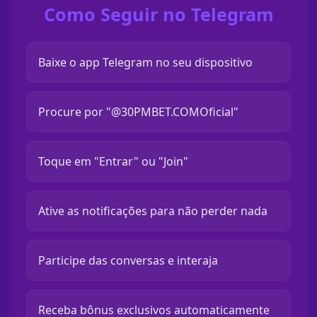
Como Seguir no Telegram
Baixe o app Telegram no seu dispositivo
Procure por "@30PMBET.COMOficial"
Toque em "Entrar" ou "Join"
Ative as notificações para não perder nada
Participe das conversas e interaja
Receba bônus exclusivos automaticamente