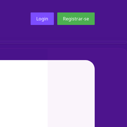
Login
Registrar-se