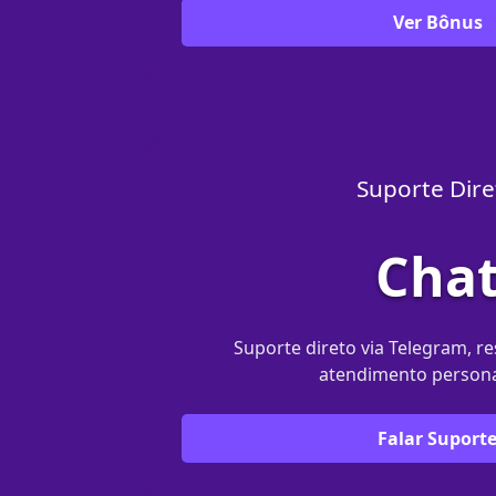
Ver Bônus
Suporte Dire
Cha
Suporte direto via Telegram, r
atendimento persona
Falar Suport