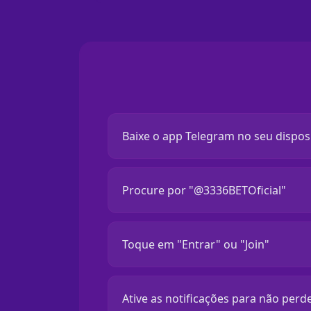
Baixe o app Telegram no seu disposi
Procure por "@3336BETOficial"
Toque em "Entrar" ou "Join"
Ative as notificações para não perd