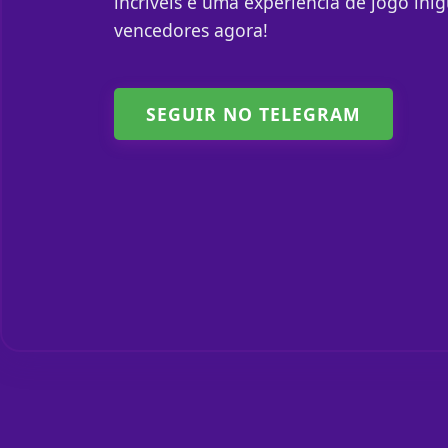
incríveis e uma experiência de jogo inig
vencedores agora!
SEGUIR NO TELEGRAM