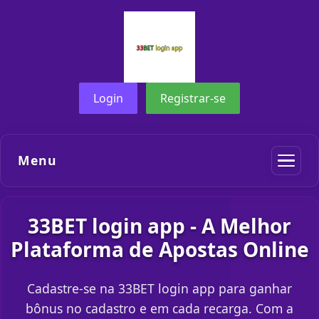
Login
Registrar-se
Menu
33BET login app - A Melhor
Plataforma de Apostas Online
Cadastre-se na 33BET login app para ganhar
bônus no cadastro e em cada recarga. Com a