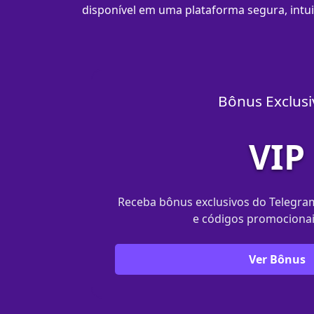
disponível em uma plataforma segura, intui
Bônus Exclusi
VIP
Receba bônus exclusivos do Telegra
e códigos promocionai
Ver Bônus