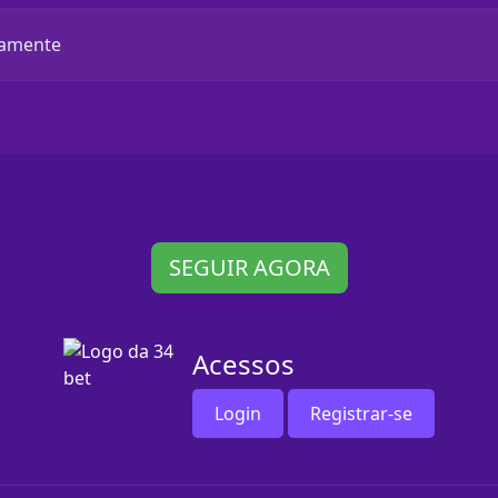
camente
SEGUIR AGORA
Acessos
Login
Registrar-se