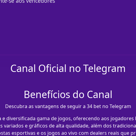
unte-se aos vencedores
Canal Oficial no Telegram
Benefícios do Canal
Descubra as vantagens de seguir a 34 bet no Telegram
a e diversificada gama de jogos, oferecendo aos jogadores
 variados e gráficos de alta qualidade, além dos tradicion
tas esportivas e os jogos ao vivo com dealers reais que 