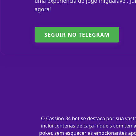
uma experiência de jogo inigualável. J
agora!
SEGUIR NO TELEGRAM
O Cassino 34 bet se destaca por sua vast
inclui centenas de caça-níqueis com temas
poker, sem esquecer as emocionantes apos