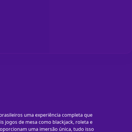
 brasileiros uma experiência completa que
ais jogos de mesa como blackjack, roleta e
proporcionam uma imersão única, tudo isso