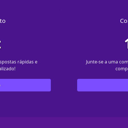
to
Co
t
espostas rápidas e
Junte-se a uma com
lizado!
compa
e