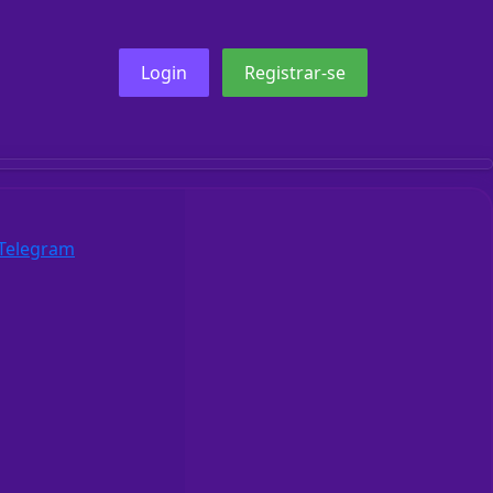
Login
Registrar-se