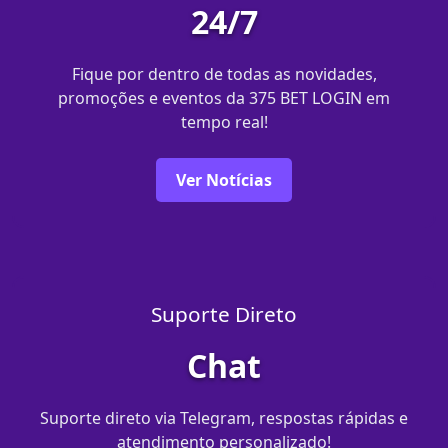
24/7
Fique por dentro de todas as novidades,
promoções e eventos da 375 BET LOGIN em
tempo real!
Ver Notícias
Suporte Direto
Chat
Suporte direto via Telegram, respostas rápidas e
atendimento personalizado!