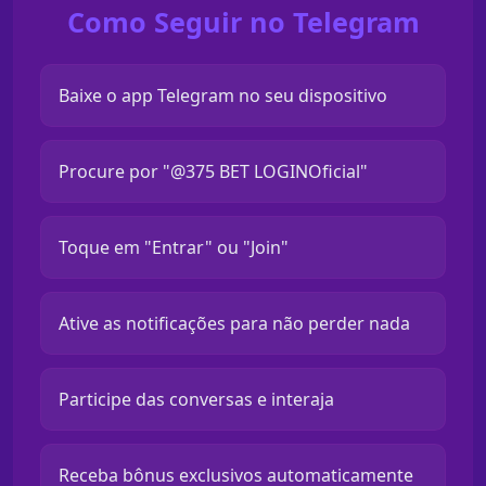
Como Seguir no Telegram
Baixe o app Telegram no seu dispositivo
Procure por "@375 BET LOGINOficial"
Toque em "Entrar" ou "Join"
Ative as notificações para não perder nada
Participe das conversas e interaja
Receba bônus exclusivos automaticamente