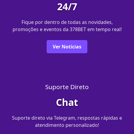
24/7
Fique por dentro de todas as novidades,
promoções e eventos da 378BET em tempo real!
Ver Notícias
Suporte Direto
Chat
Suporte direto via Telegram, respostas rápidas e
atendimento personalizado!