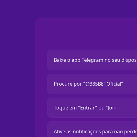
Baixe o app Telegram no seu disposi
Procure por "@385BETOficial"
Toque em "Entrar" ou "Join"
Ative as notificações para não perd