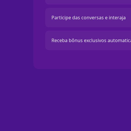
Participe das conversas e interaja
Receba bônus exclusivos automati