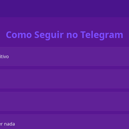
Como Seguir no Telegram
tivo
er nada