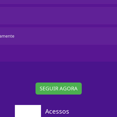
camente
SEGUIR AGORA
Acessos