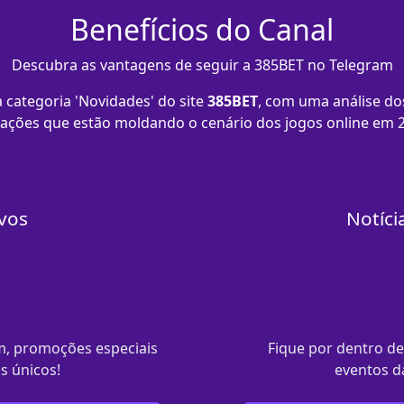
Benefícios do Canal
Descubra as vantagens de seguir a 385BET no Telegram
categoria 'Novidades' do site
385BET
, com uma análise do
ações que estão moldando o cenário dos jogos online em 
vos
Notíci
m, promoções especiais
Fique por dentro d
s únicos!
eventos d