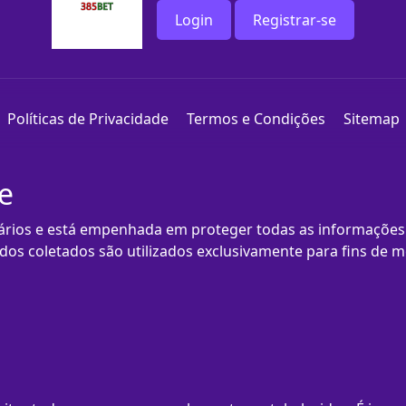
Login
Registrar-se
Políticas de Privacidade
Termos e Condições
Sitemap
de
uários e está empenhada em proteger todas as informações
os coletados são utilizados exclusivamente para fins de m