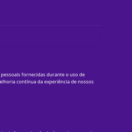
 pessoais fornecidas durante o uso de
elhoria contínua da experiência de nossos