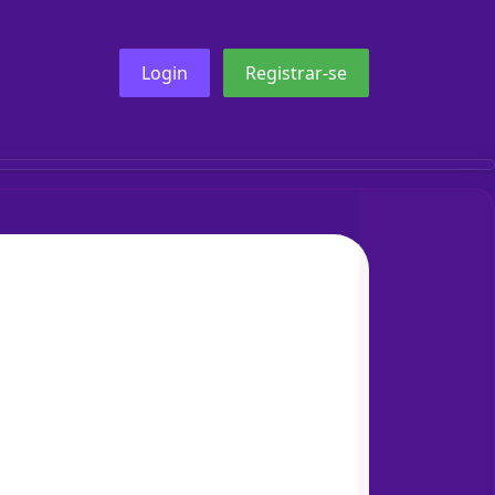
Login
Registrar-se