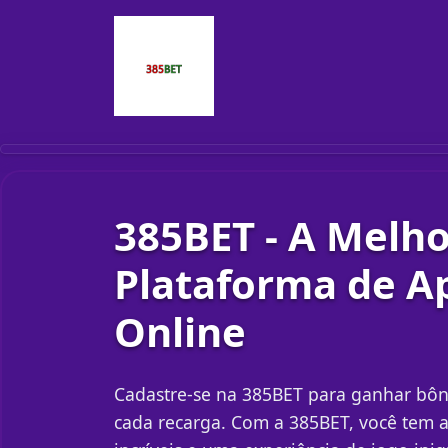
385BET - A Melh
Plataforma de A
Online
Cadastre-se na 385BET para ganhar bôn
cada recarga. Com a 385BET, você tem 