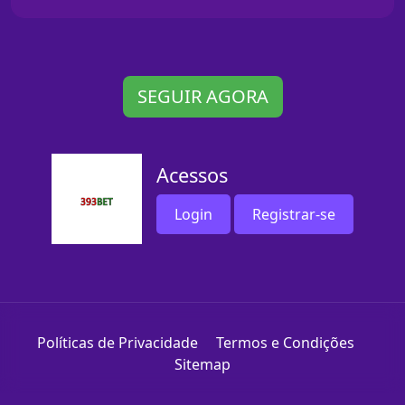
SEGUIR AGORA
Acessos
Login
Registrar-se
Políticas de Privacidade
Termos e Condições
Sitemap