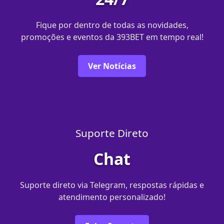
Fique por dentro de todas as novidades,
promoções e eventos da 393BET em tempo real!
Ver Notícias
Suporte Direto
Chat
Suporte direto via Telegram, respostas rápidas e
atendimento personalizado!