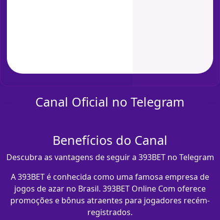
Canal Oficial no Telegram
Benefícios do Canal
Descubra as vantagens de seguir a 393BET no Telegram
A 393BET é conhecida como uma famosa empresa de
jogos de azar no Brasil. 393BET Online Com oferece
promoções e bônus atraentes para jogadores recém-
registrados.