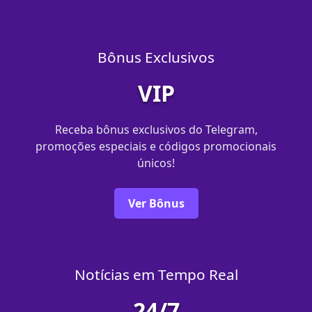
Bônus Exclusivos
VIP
Receba bônus exclusivos do Telegram,
promoções especiais e códigos promocionais
únicos!
Ver Bônus
Notícias em Tempo Real
24/7