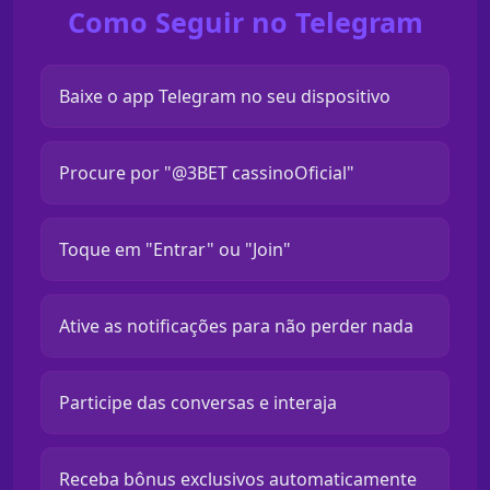
Como Seguir no Telegram
Baixe o app Telegram no seu dispositivo
Procure por "@3BET cassinoOficial"
Toque em "Entrar" ou "Join"
Ative as notificações para não perder nada
Participe das conversas e interaja
Receba bônus exclusivos automaticamente