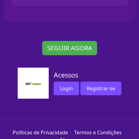
SEGUIR AGORA
Acessos
Login
Registrar-se
Políticas de Privacidade
Termos e Condições