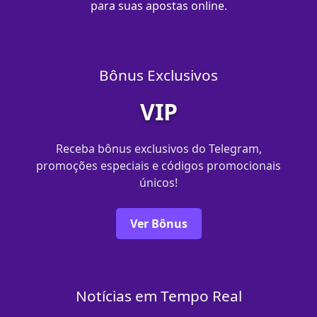
para suas apostas online.
Bônus Exclusivos
VIP
Receba bônus exclusivos do Telegram,
promoções especiais e códigos promocionais
únicos!
Ver Bônus
Notícias em Tempo Real