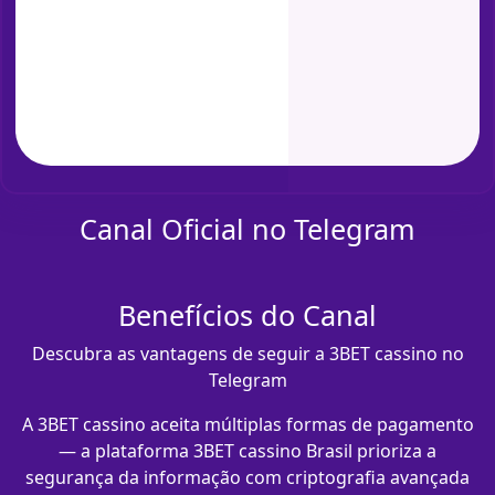
Canal Oficial no Telegram
Benefícios do Canal
Descubra as vantagens de seguir a 3BET cassino no
Telegram
A 3BET cassino aceita múltiplas formas de pagamento
— a plataforma 3BET cassino Brasil prioriza a
segurança da informação com criptografia avançada