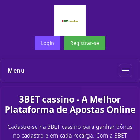
Login
Registrar-se
Menu
3BET cassino - A Melhor
Plataforma de Apostas Online
Cadastre-se na 3BET cassino para ganhar bônus
no cadastro e em cada recarga. Com a 3BET