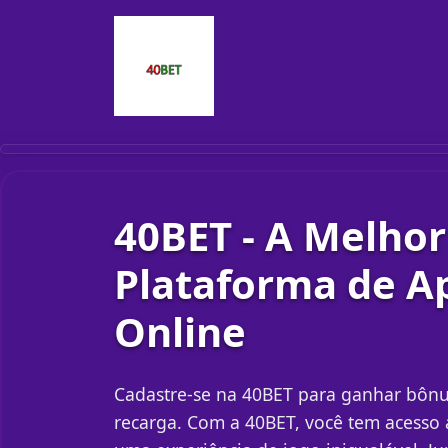
40BET - A Melhor
Plataforma de A
Online
Cadastre-se na 40BET para ganhar bônu
recarga. Com a 40BET, você tem acesso 