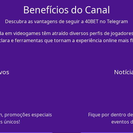
Benefícios do Canal
Descubra as vantagens de seguir a 40BET no Telegram
a em videogames têm atraído diversos perfis de jogadores
lara e ferramentas que tornam a experiência online mais flu
vos
Notíci
m, promoções especiais
Fique por dentro d
s únicos!
eventos 