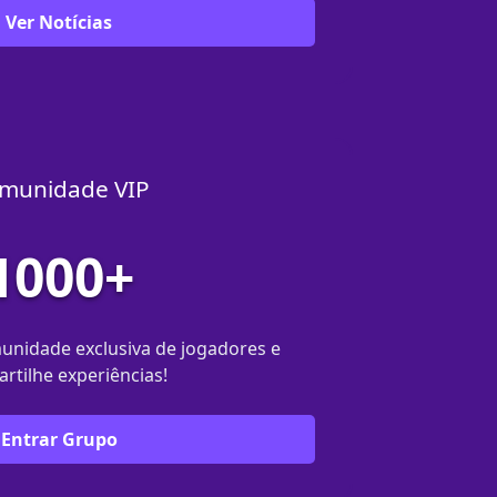
Ver Notícias
munidade VIP
1000+
unidade exclusiva de jogadores e
rtilhe experiências!
Entrar Grupo