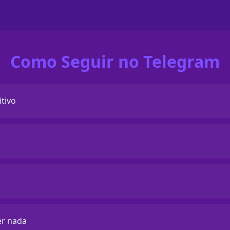
Como Seguir no Telegram
tivo
er nada