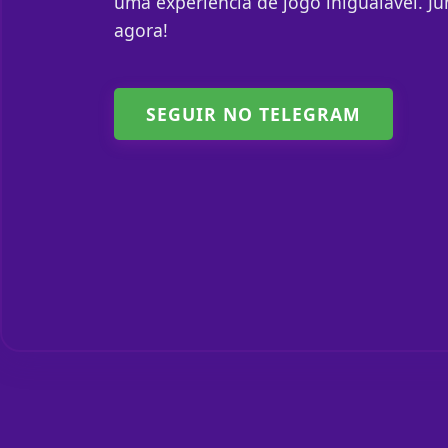
uma experiência de jogo inigualável. J
agora!
SEGUIR NO TELEGRAM