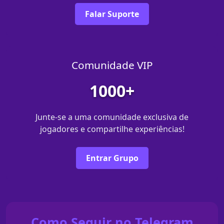
Falar Suporte
Comunidade VIP
1000+
Junte-se a uma comunidade exclusiva de
jogadores e compartilhe experiências!
Entrar Grupo
Como Seguir no Telegram