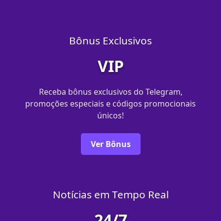
Bônus Exclusivos
VIP
Receba bônus exclusivos do Telegram,
promoções especiais e códigos promocionais
únicos!
Ver Bônus
Notícias em Tempo Real
24/7