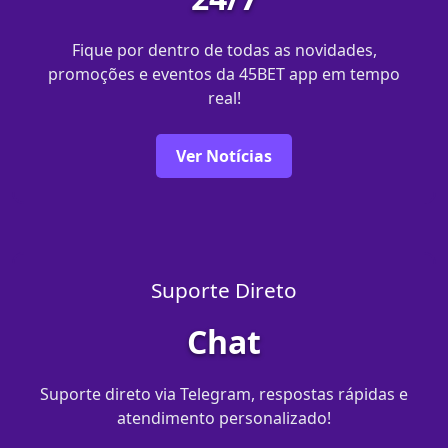
Fique por dentro de todas as novidades,
promoções e eventos da 45BET app em tempo
real!
Ver Notícias
Suporte Direto
Chat
Suporte direto via Telegram, respostas rápidas e
atendimento personalizado!