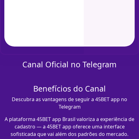
Canal Oficial no Telegram
Benefícios do Canal
Descubra as vantagens de seguir a 45BET app no
Telegram
A plataforma 45BET app Brasil valoriza a experiência de
cadastro — a 45BET app oferece uma interface
sofisticada que vai além dos padrões do mercado.