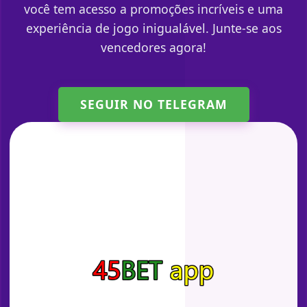
você tem acesso a promoções incríveis e uma
experiência de jogo inigualável. Junte-se aos
vencedores agora!
SEGUIR NO TELEGRAM