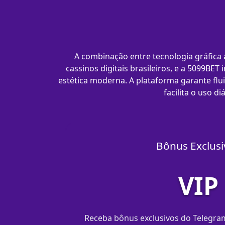
A combinação entre tecnologia gráfica
cassinos digitais brasileiros, e a 5099BET
estética moderna. A plataforma garante flu
facilita o uso 
Bônus Exclusi
VIP
Receba bônus exclusivos do Telegra