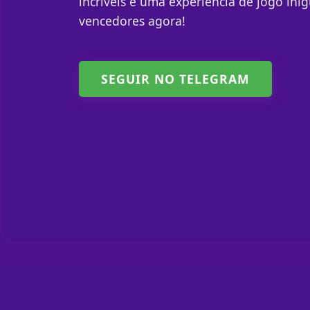
incríveis e uma experiência de jogo inig
vencedores agora!
SEGUIR NO TELEGRAM