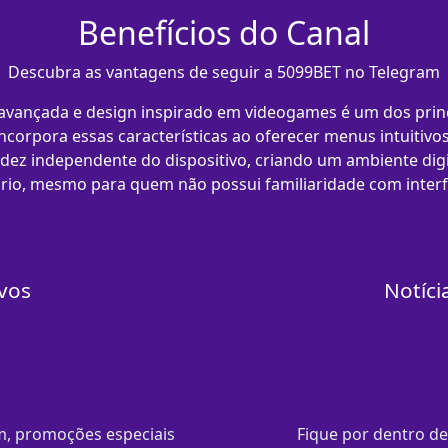
Benefícios do Canal
Descubra as vantagens de seguir a 5099BET no Telegram
 avançada e design inspirado em videogames é um dos princ
 incorpora essas características ao oferecer menus intuitiv
idez independente do dispositivo, criando um ambiente digi
diário, mesmo para quem não possui familiaridade com inter
vos
Notíci
m, promoções especiais
Fique por dentro d