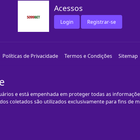
Acessos
Login
Registrar-se
Políticas de Privacidade
Termos e Condições
Sitemap
de
suários e está empenhada em proteger todas as informaçõe
os coletados são utilizados exclusivamente para fins de m