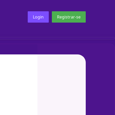
Login
Registrar-se