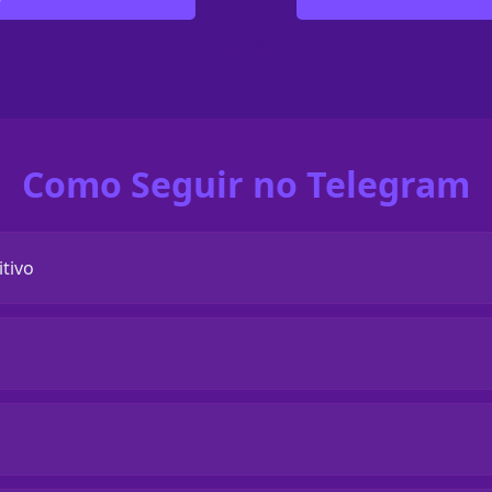
Como Seguir no Telegram
tivo