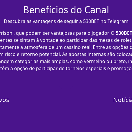
Benefícios do Canal
Descubra as vantagens de seguir a 530BET no Telegram
 Prison', que podem ser vantajosas para o jogador. O
530BE
ntes se sintam à vontade ao participar das mesas de rolet
itamente a atmosfera de um cassino real. Entre as opções
em risco e retorno potencial. As apostas internas são colo
angem categorias mais amplas, como vermelho ou preto, ím
têm a opção de participar de torneios especiais e promoçõ
vos
Notíci