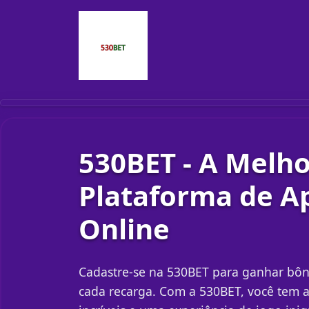
530BET - A Melh
Plataforma de A
Online
Cadastre-se na 530BET para ganhar bôn
cada recarga. Com a 530BET, você tem 