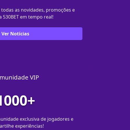
e todas as novidades, promoções e
a 530BET em tempo real!
Ver Notícias
munidade VIP
1000+
unidade exclusiva de jogadores e
rtilhe experiências!