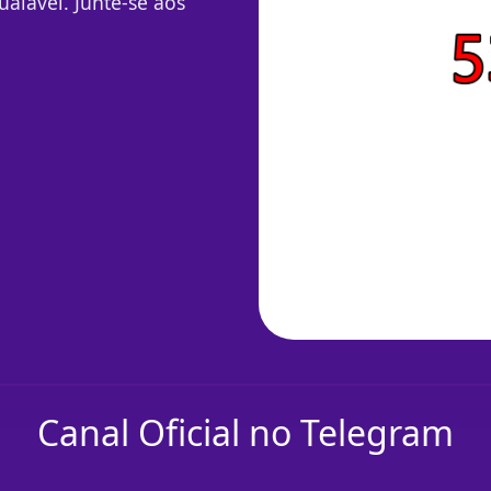
ualável. Junte-se aos
Canal Oficial no Telegram