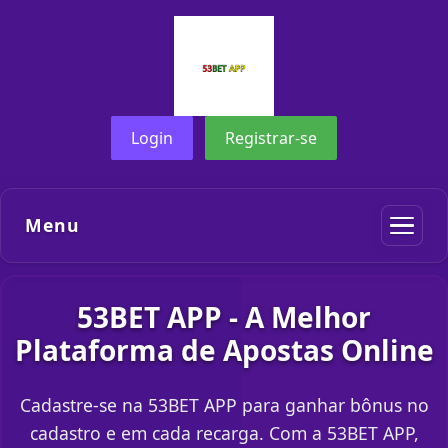
Login
Registrar-se
Menu
53BET APP - A Melhor
Plataforma de Apostas Online
Cadastre-se na 53BET APP para ganhar bônus no
cadastro e em cada recarga. Com a 53BET APP,