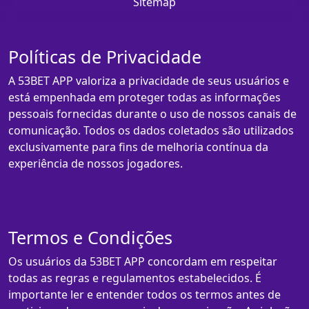
Sitemap
Políticas de Privacidade
A 53BET APP valoriza a privacidade de seus usuários e
está empenhada em proteger todas as informações
pessoais fornecidas durante o uso de nossos canais de
comunicação. Todos os dados coletados são utilizados
exclusivamente para fins de melhoria contínua da
experiência de nossos jogadores.
Termos e Condições
Os usuários da 53BET APP concordam em respeitar
todas as regras e regulamentos estabelecidos. É
importante ler e entender todos os termos antes de