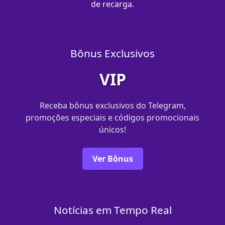
de recarga.
Bônus Exclusivos
VIP
Receba bônus exclusivos do Telegram,
promoções especiais e códigos promocionais
únicos!
Ver Bônus
Notícias em Tempo Real