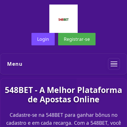
Login
Registrar-se
Menu
548BET - A Melhor Plataforma
de Apostas Online
Cadastre-se na 548BET para ganhar bônus no
cadastro e em cada recarga. Com a 548BET, você