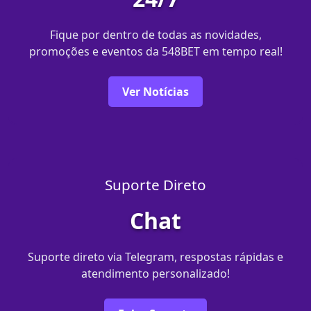
Fique por dentro de todas as novidades,
promoções e eventos da 548BET em tempo real!
Ver Notícias
Suporte Direto
Chat
Suporte direto via Telegram, respostas rápidas e
atendimento personalizado!