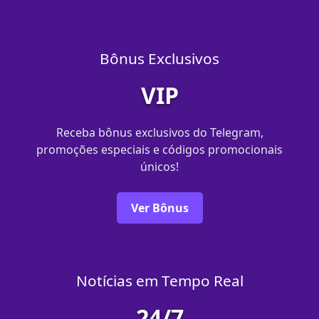
Bônus Exclusivos
VIP
Receba bônus exclusivos do Telegram,
promoções especiais e códigos promocionais
únicos!
Ver Bônus
Notícias em Tempo Real
24/7