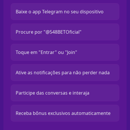
Baixe o app Telegram no seu dispositivo
Procure por "@548BETOficial"
Toque em "Entrar" ou "Join"
Ative as notificações para não perder nada
Participe das conversas e interaja
Receba bônus exclusivos automaticamente