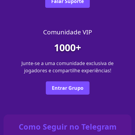
Falar Suporte
Comunidade VIP
1000+
Junte-se a uma comunidade exclusiva de
jogadores e compartilhe experiências!
Entrar Grupo
Como Seguir no Telegram