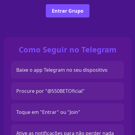
Entrar Grupo
Como Seguir no Telegram
Baixe o app Telegram no seu dispositivo
Procure por "@550BETOficial"
Toque em "Entrar" ou "Join"
Ative as notificações para não perder nada