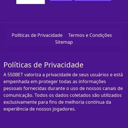
Políticas de Privacidade
Termos e Condições
Sitemap
Políticas de Privacidade
A 550BET valoriza a privacidade de seus usuários e está
empenhada em proteger todas as informações
pessoais fornecidas durante o uso de nossos canais de
comunicação. Todos os dados coletados são utilizados
exclusivamente para fins de melhoria contínua da
experiência de nossos jogadores.