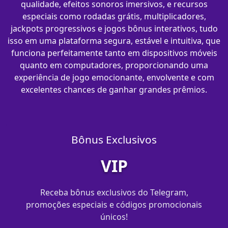
qualidade, efeitos sonoros imersivos, e recursos
especiais como rodadas grátis, multiplicadores,
jackpots progressivos e jogos bônus interativos, tudo
isso em uma plataforma segura, estável e intuitiva, que
funciona perfeitamente tanto em dispositivos móveis
quanto em computadores, proporcionando uma
experiência de jogo emocionante, envolvente e com
excelentes chances de ganhar grandes prêmios.
Bônus Exclusivos
VIP
Receba bônus exclusivos do Telegram,
promoções especiais e códigos promocionais
únicos!