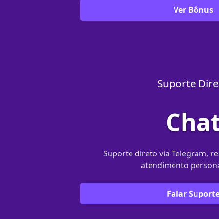
Ver Bônus
Suporte Dire
Cha
Suporte direto via Telegram, r
atendimento persona
Falar Suport