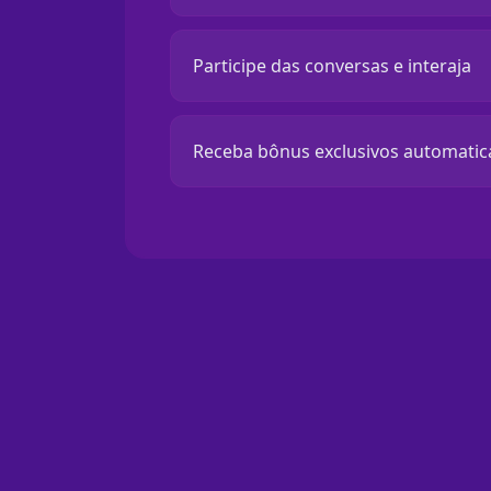
Participe das conversas e interaja
Receba bônus exclusivos automati