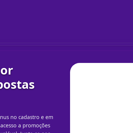
hor
postas
nus no cadastro e em
 acesso a promoções