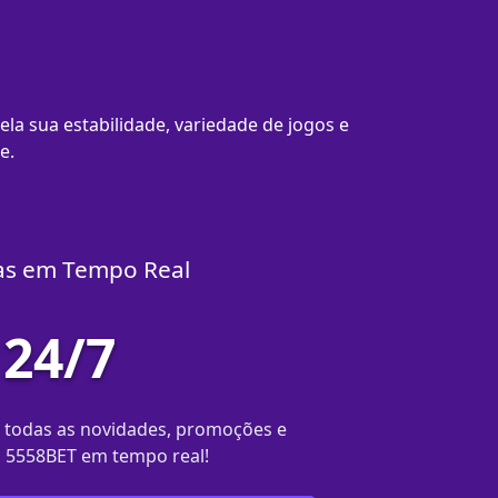
 sua estabilidade, variedade de jogos e
e.
as em Tempo Real
24/7
e todas as novidades, promoções e
 5558BET em tempo real!