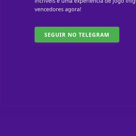
incríveis e uma experiência de jogo inig
vencedores agora!
SEGUIR NO TELEGRAM