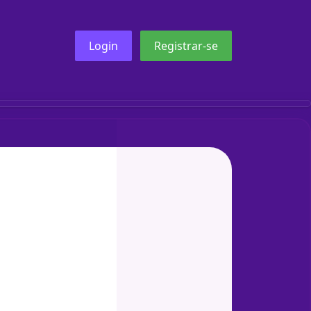
Login
Registrar-se