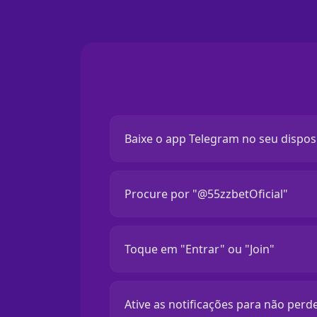
Baixe o app Telegram no seu disposi
Procure por "@55zzbetOficial"
Toque em "Entrar" ou "Join"
Ative as notificações para não perd