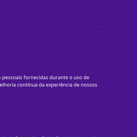
 pessoais fornecidas durante o uso de
elhoria contínua da experiência de nossos