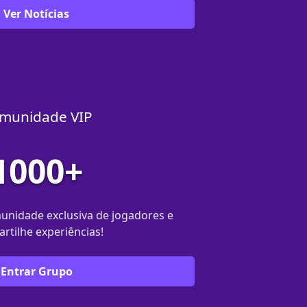
Ver Notícias
munidade VIP
1000+
unidade exclusiva de jogadores e
rtilhe experiências!
Entrar Grupo