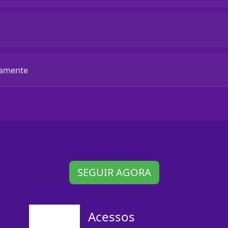
camente
SEGUIR AGORA
Acessos