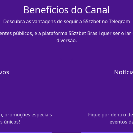
Benefícios do Canal
Descubra as vantagens de seguir a 55zzbet no Telegram
entes públicos, e a plataforma 55zzbet Brasil quer ser o la
diversão.
vos
Notíci
m, promoções especiais
Fique por dentro d
s únicos!
eventos d