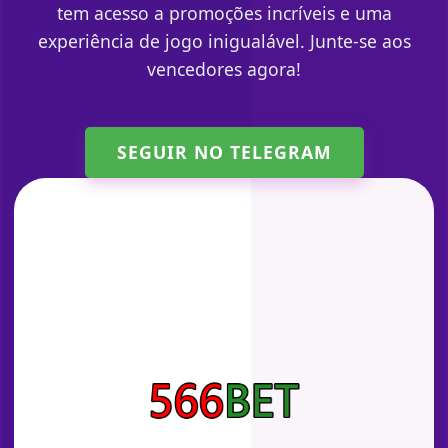
tem acesso a promoções incríveis e uma
experiência de jogo inigualável. Junte-se aos
vencedores agora!
SEGUIR NO TELEGRAM