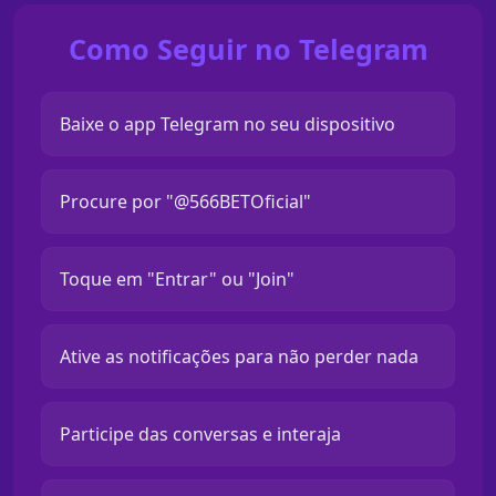
Como Seguir no Telegram
Baixe o app Telegram no seu dispositivo
Procure por "@566BETOficial"
Toque em "Entrar" ou "Join"
Ative as notificações para não perder nada
Participe das conversas e interaja