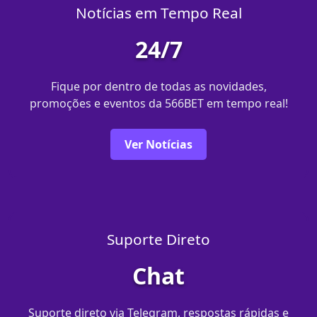
Notícias em Tempo Real
24/7
Fique por dentro de todas as novidades,
promoções e eventos da 566BET em tempo real!
Ver Notícias
Suporte Direto
Chat
Suporte direto via Telegram, respostas rápidas e