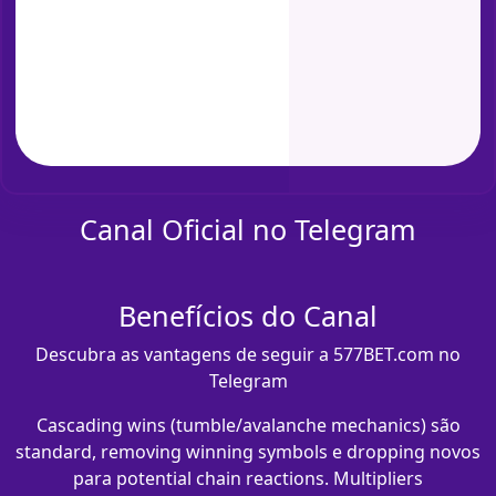
Canal Oficial no Telegram
Benefícios do Canal
Descubra as vantagens de seguir a 577BET.com no
Telegram
Cascading wins (tumble/avalanche mechanics) são
standard, removing winning symbols e dropping novos
para potential chain reactions. Multipliers