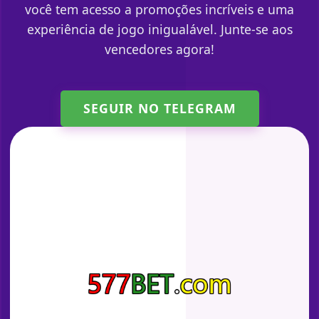
você tem acesso a promoções incríveis e uma
experiência de jogo inigualável. Junte-se aos
vencedores agora!
SEGUIR NO TELEGRAM