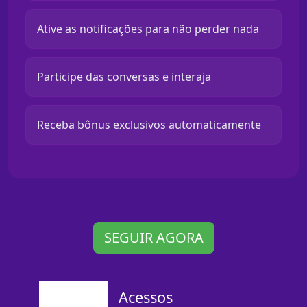
Ative as notificações para não perder nada
Participe das conversas e interaja
Receba bônus exclusivos automaticamente
SEGUIR AGORA
Acessos