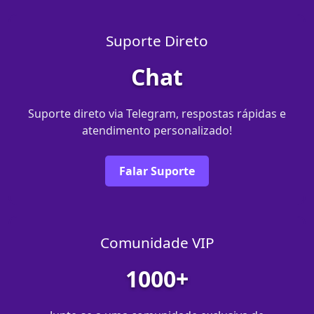
Suporte Direto
Chat
Suporte direto via Telegram, respostas rápidas e
atendimento personalizado!
Falar Suporte
Comunidade VIP
1000+