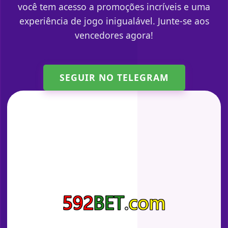
você tem acesso a promoções incríveis e uma
experiência de jogo inigualável. Junte-se aos
vencedores agora!
SEGUIR NO TELEGRAM