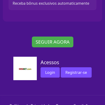
Receba bônus exclusivos automaticamente
SEGUIR AGORA
Acessos
Login
Registrar-se