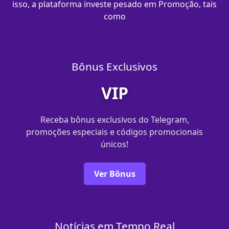
isso, a plataforma investe pesado em Promoção, tais
como
Bônus Exclusivos
VIP
Receba bônus exclusivos do Telegram,
promoções especiais e códigos promocionais
únicos!
Ver Bônus
Notícias em Tempo Real