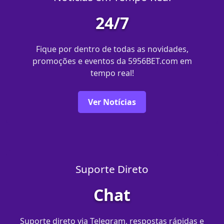
24/7
Fique por dentro de todas as novidades,
promoções e eventos da 5956BET.com em
tempo real!
Ver Notícias
Suporte Direto
Chat
Suporte direto via Telegram, respostas rápidas e