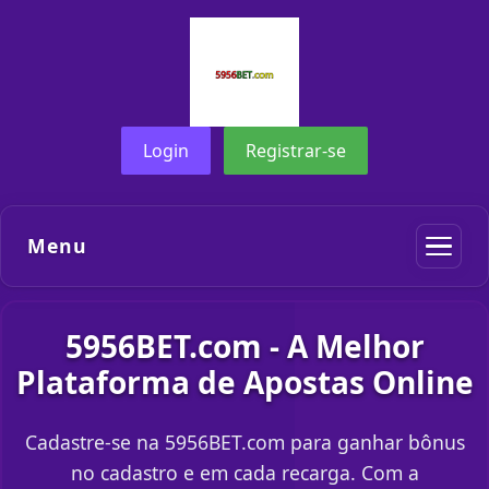
Login
Registrar-se
Menu
5956BET.com - A Melhor
Plataforma de Apostas Online
Cadastre-se na 5956BET.com para ganhar bônus
no cadastro e em cada recarga. Com a