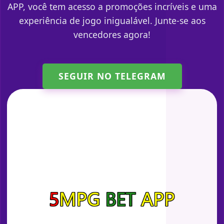
APP, você tem acesso a promoções incríveis e uma
experiência de jogo inigualável. Junte-se aos
vencedores agora!
SEGUIR NO TELEGRAM