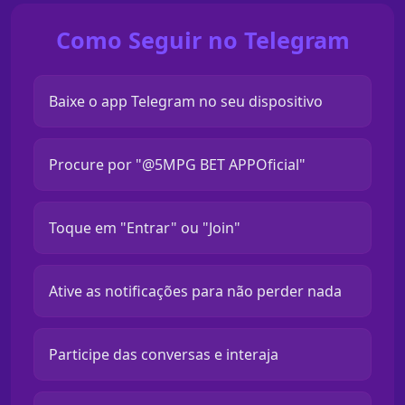
Como Seguir no Telegram
Baixe o app Telegram no seu dispositivo
Procure por "@5MPG BET APPOficial"
Toque em "Entrar" ou "Join"
Ative as notificações para não perder nada
Participe das conversas e interaja