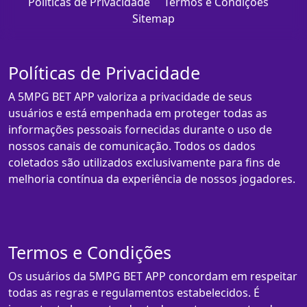
Políticas de Privacidade
Termos e Condições
Sitemap
Políticas de Privacidade
A 5MPG BET APP valoriza a privacidade de seus
usuários e está empenhada em proteger todas as
informações pessoais fornecidas durante o uso de
nossos canais de comunicação. Todos os dados
coletados são utilizados exclusivamente para fins de
melhoria contínua da experiência de nossos jogadores.
Termos e Condições
Os usuários da 5MPG BET APP concordam em respeitar
todas as regras e regulamentos estabelecidos. É