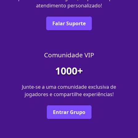
atendimento personalizado!
Falar Suporte
Comunidade VIP
1000+
Junte-se a uma comunidade exclusiva de
jogadores e compartilhe experiências!
Entrar Grupo